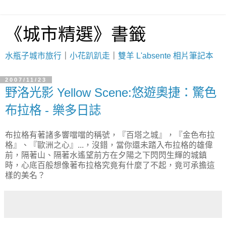
《城市精選》書籤
水瓶子城市旅行
｜
小花趴趴走
｜
雙羊 L'absente 相片筆記本
2007/11/23
野洛光影 Yellow Scene:悠遊奧捷：驚色
布拉格 - 樂多日誌
布拉格有著諸多響噹噹的稱號，『百塔之城』，『金色布拉
格』、『歐洲之心』...，沒錯，當你還未踏入布拉格的雄偉
前，隔著山、隔著水遙望前方在夕陽之下閃閃生輝的城鎮
時，心底百般想像著布拉格究竟有什麼了不起，竟可承擔這
樣的美名？