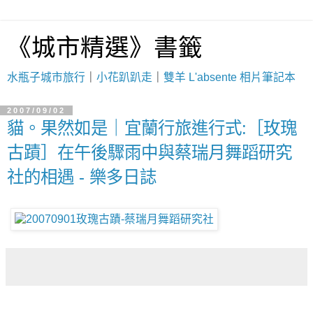
《城市精選》書籤
水瓶子城市旅行
｜
小花趴趴走
｜
雙羊 L'absente 相片筆記本
2007/09/02
貓。果然如是｜宜蘭行旅進行式:［玫瑰
古蹟］在午後驟雨中與蔡瑞月舞蹈研究
社的相遇 - 樂多日誌