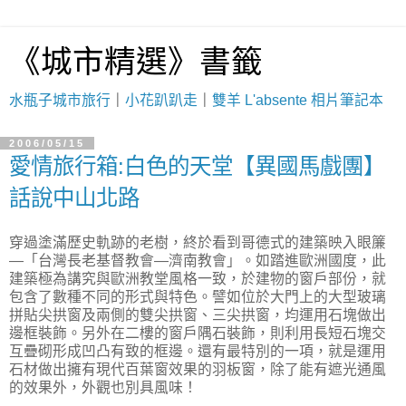
《城市精選》書籤
水瓶子城市旅行
｜
小花趴趴走
｜
雙羊 L'absente 相片筆記本
2006/05/15
愛情旅行箱:白色的天堂【異國馬戲團】
話說中山北路
穿過塗滿歷史軌跡的老樹，終於看到哥德式的建築映入眼簾
—「台灣長老基督教會—濟南教會」。如踏進歐洲國度，此
建築極為講究與歐洲教堂風格一致，於建物的窗戶部份，就
包含了數種不同的形式與特色。譬如位於大門上的大型玻璃
拼貼尖拱窗及兩側的雙尖拱窗、三尖拱窗，均運用石塊做出
邊框裝飾。另外在二樓的窗戶隅石裝飾，則利用長短石塊交
互疊砌形成凹凸有致的框邊。還有最特別的一項，就是運用
石材做出擁有現代百葉窗效果的羽板窗，除了能有遮光通風
的效果外，外觀也別具風味！