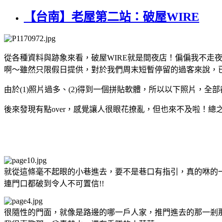
【台南】老屋第二站：破屋WIRE
從各種資料與跡象來看，破屋WIRE就是間夜店！偏偏我不走
啊～雖然只限假日提供，對於我們周末短暫停留的過客來說，
由於(1)照片過多、(2)得到一個拼貼軟體，所以以下照片，全
後來發現有點over，感覺讓人很眼花撩亂，但也來不及啦！總
就從這條毫不起眼的小巷進去，要不是巷口有指引，真的咻的一
連門口都破到令人不可置信!!
很隨性的門面，就像是路邊的哪一戶人家，推門進去的那一剎