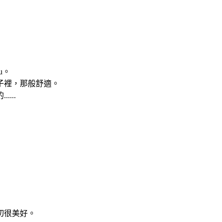
u。
子裡，那般舒適。
...
切很美好。