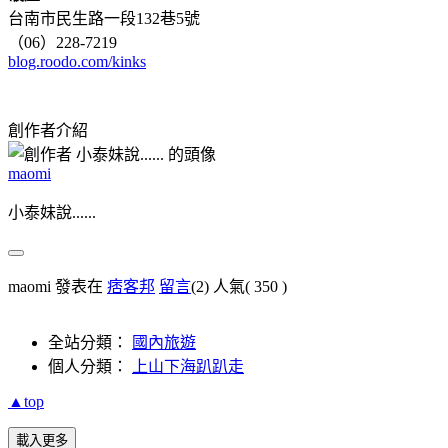
台南市民生路一段132巷5號
（06）228-7219
blog.roodo.com/kinks
創作者介紹
maomi
小泰妹說......
maomi 發表在
痞客邦
留言
(2)
人氣(
350
)
全站分類：
國內旅遊
個人分類：
上山下海趴趴走
▲top
載入更多