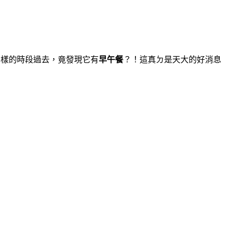
麼樣的時段過去，竟發現它有
早午餐
？！這真ㄉ是天大的好消息