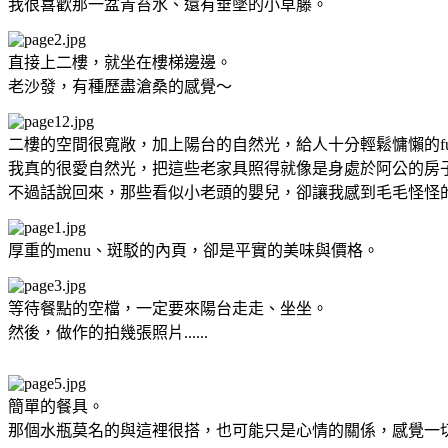
我很喜歡那一盆青苔水、還有垂墜的小草藤。
直接上二樓，就坐在樓梯邊邊。
老沙發，有種歷盡滄桑的感覺～
二樓的空間很寬敞，加上陽台的自然光，給人十分輕鬆慵懶的f
我真的很愛自然光，把這些老家具照得就像是身處於阿公的房
不過話說回來，那些看似小老頭的嬰兒，卻讓我感到毛毛怪怪的...
厚重的menu、斑駁的內頁，卻是平實的美味與價格。
等待餐點的空檔，一定要來陽台走走、坐坐。
然後，做作的拍幾張照片......
簡單的餐具。
那個水瓶莫名的與這裡很搭，也可能只是心情的關係，感覺一