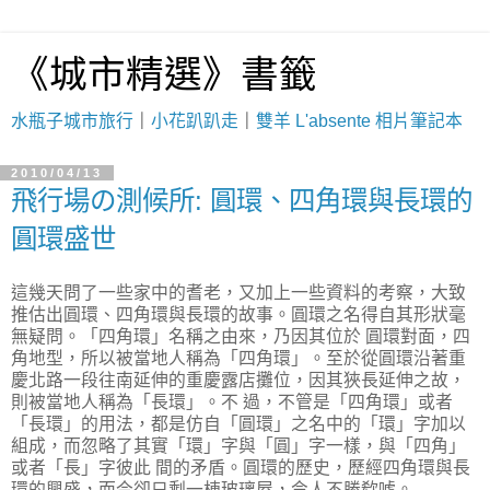
《城市精選》書籤
水瓶子城市旅行
｜
小花趴趴走
｜
雙羊 L'absente 相片筆記本
2010/04/13
飛行場の測候所: 圓環、四角環與長環的
圓環盛世
這幾天問了一些家中的耆老，又加上一些資料的考察，大致
推估出圓環、四角環與長環的故事。圓環之名得自其形狀毫
無疑問。「四角環」名稱之由來，乃因其位於 圓環對面，四
角地型，所以被當地人稱為「四角環」。至於從圓環沿著重
慶北路一段往南延伸的重慶露店攤位，因其狹長延伸之故，
則被當地人稱為「長環」。不 過，不管是「四角環」或者
「長環」的用法，都是仿自「圓環」之名中的「環」字加以
組成，而忽略了其實「環」字與「圓」字一樣，與「四角」
或者「長」字彼此 間的矛盾。圓環的歷史，歷經四角環與長
環的興盛，而今卻只剩一棟玻璃屋，令人不勝欷噓。