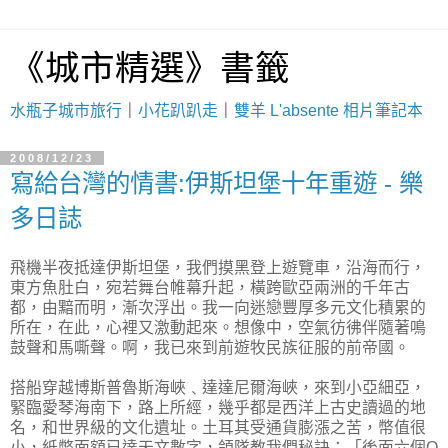
《城市精選》書籤
水瓶子城市旅行
｜
小花趴趴走
｜
雙羊 L'absente 相片筆記本
2008/12/23
寫給台灣的情書:伊斯坦堡十年重遊 - 樂
多日誌
飛機半夜抵達伊斯坦堡，我們摸黑登上遊覽車，沿海而行，
東方魚肚白，宛若舞台帷幕升起，橫跨歐亞兩洲的千年古
都，由黯而明，漸次浮出。我一向迷戀豐厚多元文化積累的
所在，在此，心裡又激動起來。想像中，空氣彷彿伴隨著鳴
鼓聲和馬嘶聲。啊，我已來到前遊牧民族征服的前帝國。
搭船穿越博斯普魯斯海峽﹑達達尼爾海峽，來到小亞細亞，
緊臨愛琴海南下，路上所經，幾乎都是西洋上古史讀過的地
名，和世界級的文化遺址。土耳其受通貨膨漲之苦，幣值很
小，紙幣面額已達天文數字，領隊教我們秘訣：「後面六個O