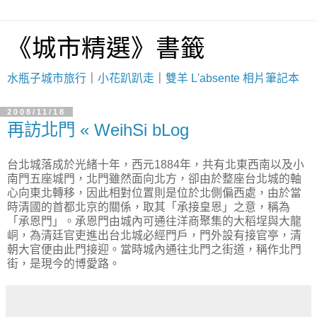
《城市精選》書籤
水瓶子城市旅行
｜
小花趴趴走
｜
雙羊 L'absente 相片筆記本
2008/11/18
再訪北門 « WeihSi bLog
台北城落成於光緒十年，西元1884年，共有北東西南以及小
南門五座城門，北門雖然面向北方，卻由於整座台北城的軸
心向東北轉移，因此相對位置則是位於北側偏西處，由於當
時清國的首都北京的關係，取其「承接皇恩」之意，稱為
「承恩門」。承恩門由城內可通往洋商聚集的大稻埕與大龍
峒，為清廷官吏進出台北城必經門戶，門外設有接官亭，清
朝大官便由此門接迎。當時城內通往北門之街道，稱作北門
街，是現今的博愛路。