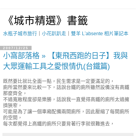
《城市精選》書籤
水瓶子城市旅行
｜
小花趴趴走
｜
雙羊 L'absente 相片筆記本
2007/12/25
小窩部落格 » 【東飛西跑的日子】我與
大眾運輸工具之愛恨情仇(台鐵篇)
既然要比就比全面一點，民生需求是一定要滿足的，
廁所當然要來比較一下，話說台鐵的廁所雖然設備沒有高鐵
那麼齊全，
不過寬敞程度卻是樂勝，話說我一直覺得高鐵的廁所太過擁
擠狹窄，
可能是為了讓一個車廂配備兩間廁所，因此壓縮了每間廁所
的空間，
每次都覺得上高鐵的廁所只要背著行李就很難進去，