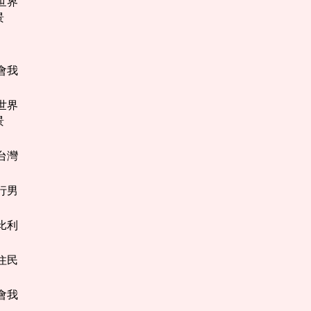
【世界
景
教會我
【世界
景
【台灣
旅行男
【比利
原住民
教會我