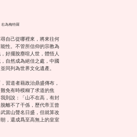
 右為梅特羅
探尋自己從哪裡來，將來往何
可能性。不管所信仰的宗教為
地，好擺脫塵喧人世，體悟人
純，自然成為絕佳之處，中國
，並同列為世界文化遺產。
面，習道者藉政治鼎盛傳布，
，難免有時模糊了求道的焦
，我則說：「山不在高，有封
山脫離不了干係，歷代帝王曾
得武當山聲名日盛，但就算改
明朝，還成爲至高無上的皇室