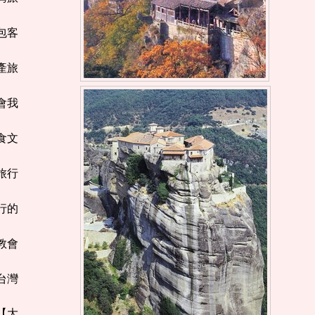
背包客
遺產旅
教會我
飲食文
【旅行
旅行的
行教會
【台灣
座【大