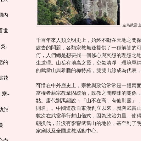
業國內
左為武當山
化看世
千百年來人類文明史上，始終不斷在天地之間
.吳.
處去的問題，各類宗教無疑提供了一種解答的
何，人們總是想要找一個修心與冥想的理想之
法老的
生道理。山岳有地高之靈，空氣清淨，環境單
的武當山與希臘的梅特羅，雙雙出線成為代表
灣桃花
可惜在中外歷史上，宗教與政治常常是一體兩
當權者藉宗教鞏固統治，政教之間曖昧的關係
.寮~
點。唐代劉禹錫說：「山不在高，有仙則靈」
則名」。中國道教自東漢創立以來，就與武當
自助旅
數次在武當舉行封山儀式，因為政治力量，使
朝換代，並沒有影響武當山的地位，甚至到了
慶
家廟以及全國道教活動中心。
座台南