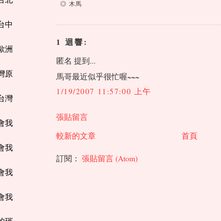
◎ 木馬
座台中
1 迴響:
【歐洲
匿名 提到...
台灣原
馬哥最近似乎很忙喔~~~
1/19/2007 11:57:00 上午
遊台灣
張貼留言
教會我
較新的文章
首頁
教會我
訂閱：
張貼留言 (Atom)
教會我
教會我