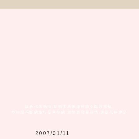
紅色代表熱情,旋轉木馬象徵持續不斷與幸福,
能持續不斷的旅行是幸福的,當然更需要熱情,連部落格也是
2007/01/11