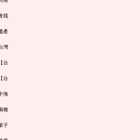
海的璀
教會我
界遺產
【台灣
館【台
心【台
地中海
的兩種
一輩子