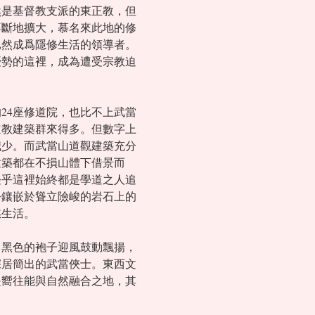
然是基督教支派的東正教，但
不斷地擴大，慕名來此地的修
已然成爲隱修生活的領導者。
優勢的這裡，成為遭受宗教迫
24座修道院，也比不上武當
模道教建築群來得多。但數字上
減少。而武當山道觀建築充分
建築都在不損山體下借景而
怪乎這裡始終都是學道之人追
乎鑲嵌於聳立險峻的岩石上的
慾生活。
，黑色的袍子迎風鼓動飄揚，
深居簡出的武當俠士。東西文
是嚮往能與自然融合之地，其