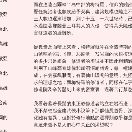
而在遙遠巴爾幹半島中部的梅特羅，信仰的雖
歷任統治者也數次給予榮典，建築規模也隨之
【歐亞
士人數也逐漸增加，到了十五、十六世紀時，
不過隨著鄂圖曼土耳其人的入侵，使得具天險
座台北
害修道者的避難所。
座高雄
從數量及面積上來看，梅特羅就算在全盛時期的
山號稱的9宮、9觀、36庵堂、72岩廟的大規
【歐亞
的多少只是虛象，修道者的虔誠並不因此稍稍
利用了山峰高奇雄偉和崖洞深峭幽遂，每一幢
座台北
成，在雲霧飄渺間，有著仙山瓊閣的意境，無
求的理想之地；而梅特羅的修道者，同樣在似
座高雄
修道院及辛苦鑿刻出來的密室裏，過著苦行禁
座台南
我看著蓄著長鬍的東正教修道者站立在岩石邊
我不禁想起金庸武俠小說筆下那群仙風道骨、
帝國的
化雖有差異，但對於修行地點的選擇則似乎都
實這未嘗不是人們心中真正的渴望呢？
座台北