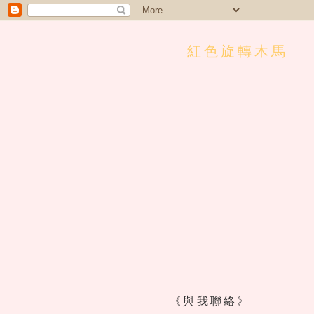
紅色旋轉木馬
《與我聯絡》