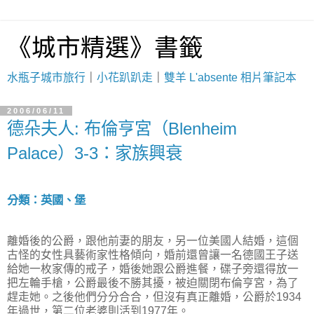
《城市精選》書籤
水瓶子城市旅行
｜
小花趴趴走
｜
雙羊 L'absente 相片筆記本
2006/06/11
德朵夫人: 布倫亨宮（Blenheim
Palace）3-3：家族興衰
分類：英國、堡
離婚後的公爵，跟他前妻的朋友，另一位美國人結婚，這個
古怪的女性具藝術家性格傾向，婚前還曾讓一名德國王子送
給她一枚家傳的戒子，婚後她跟公爵進餐，碟子旁還得放一
把左輪手槍，公爵最後不勝其擾，被迫關閉布倫亨宮，為了
趕走她。之後他們分分合合，但沒有真正離婚，公爵於1934
年過世，第二位老婆則活到1977年。