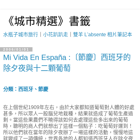
《城市精選》書籤
水瓶子城市旅行
｜
小花趴趴走
｜
雙羊 L'absente 相片筆記本
2006/01/01
Mi Vida En España :〔節慶〕西班牙的
除夕夜與十二顆葡萄
分類：西班牙、節慶
在上個世紀1909年左右，由於大家都知道葡萄對人體的好處
甚多，所以眾人一股腦兒地栽種，結果就造成了葡萄生產過
剩。當這些果農們不曉得該如何去處理這些多出來的葡萄
時，聰明的商人們就想出了這樣一個點子：吃葡萄好運到！
所以他們就在當年的除夕夜辦了一場這樣的活動，慢慢地這
就變成了一項傳統，世界各地的人都知道西班牙人在除夕夜