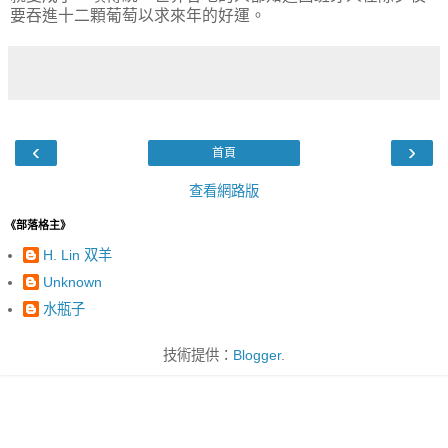
要吞進十二顆葡萄以求來年的好運。
‹
›
首頁
查看網路版
《部落格主》
H. Lin 双羊
Unknown
水瓶子
技術提供：
Blogger
.